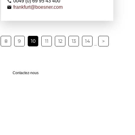
0049 (0) 69 95 43 400
frankfurt@boesner.com
8
9
10
11
12
13
14
>
...
Contactez-nous