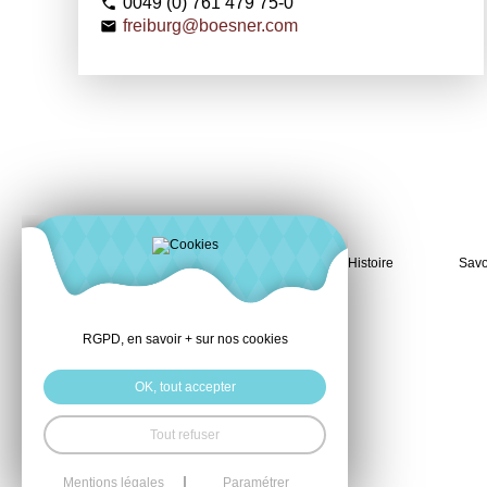
0049 (0) 761 479 75-0
freiburg@boesner.com
Histoire
Savo
RGPD, en savoir + sur nos cookies
OK, tout accepter
Tout refuser
Mentions légales
Paramétrer