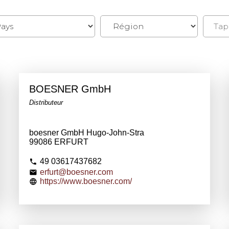
BOESNER GmbH
Distributeur
boesner GmbH Hugo-John-Stra
99086 ERFURT
49 03617437682
erfurt@boesner.com
https://www.boesner.com/