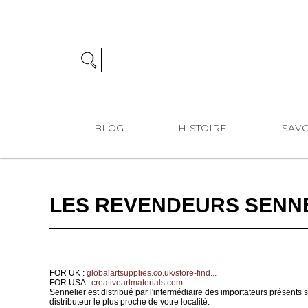
BLOG
HISTOIRE
SAVO
LES REVENDEURS SENN
FOR UK :
globalartsupplies.co.uk/store-find...
FOR USA :
creativeartmaterials.com
Sennelier est distribué par l'intermédiaire des importateurs présents 
distributeur le plus proche de votre localité.