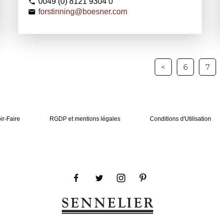
0049 (0) 8121 9304 0
forstinning@boesner.com
<
6
7
ir-Faire
RGDP et mentions légales
Conditions d'Utilisation