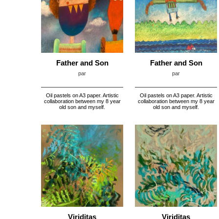
Father and Son
Father and Son
par
par
Oil pastels on A3 paper. Artistic
Oil pastels on A3 paper. Artistic
collaboration between my 8 year
collaboration between my 8 year
old son and myself.
old son and myself.
Viriditas
Viriditas