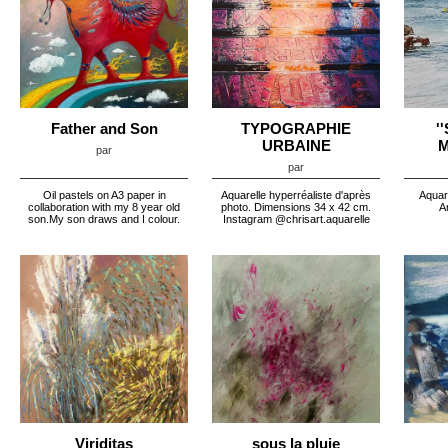
Father and Son
TYPOGRAPHIE
'
URBAINE
M
par
par
Oil pastels on A3 paper in
Aquarelle hyperréaliste d'après
Aquar
collaboration with my 8 year old
photo. Dimensions 34 x 42 cm.
A
son.My son draws and I colour.
Instagram @chrisart.aquarelle
Viriditas
sous la pluie