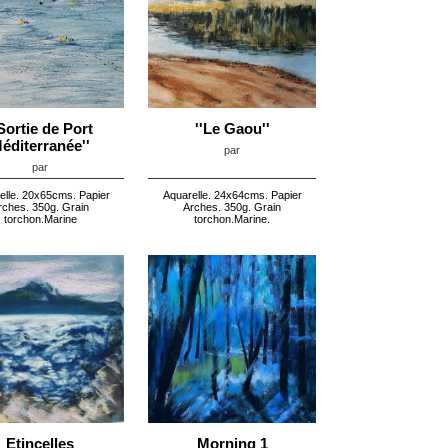
'Sortie de Port
''Le Gaou''
éditerranée''
par
par
elle. 20x65cms. Papier
Aquarelle. 24x64cms. Papier
rches. 350g. Grain
Arches. 350g. Grain
torchon.Marine
torchon.Marine.
Etincelles
Morning 1