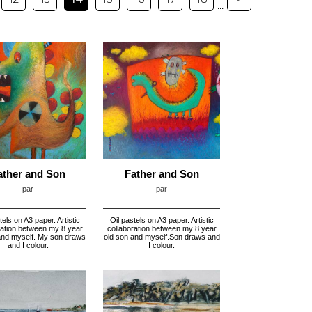
...
ather and Son
Father and Son
par
par
tels on A3 paper. Artistic
Oil pastels on A3 paper. Artistic
ration between my 8 year
collaboration between my 8 year
and myself. My son draws
old son and myself.Son draws and
and I colour.
I colour.