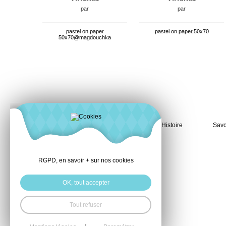
par
par
pastel on paper
pastel on paper,50x70
50x70@magdouchka
Histoire
Savo
RGPD, en savoir + sur nos cookies
OK, tout accepter
Tout refuser