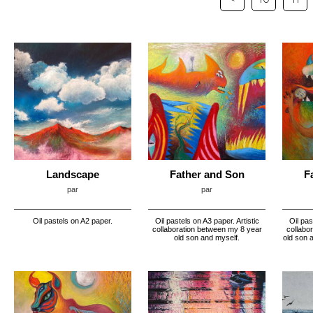
Landscape
Father and Son
F
par
par
Oil pastels on A2 paper.
Oil pastels on A3 paper. Artistic
Oil pas
collaboration between my 8 year
collabo
old son and myself.
old son 