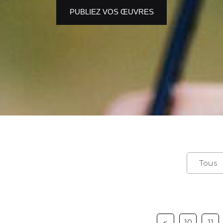
PUBLIEZ VOS ŒUVRES
<
10
11