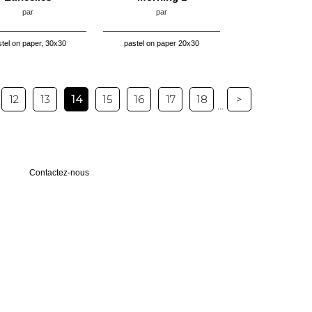
par
par
tel on paper, 30x30
pastel on paper 20x30
12
13
14
15
16
17
18
>
...
Contactez-nous