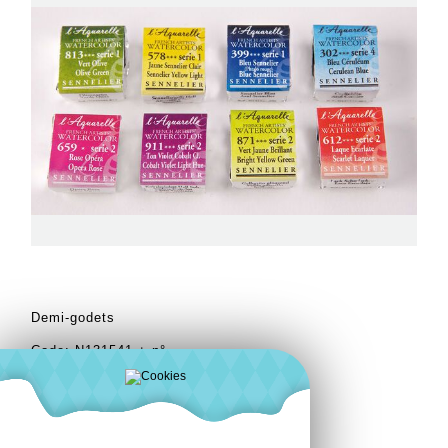
Demi-godets
Code: N131541 + n°