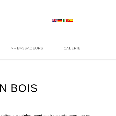
AMBASSADEURS
GALERIE
N BOIS
ulation sur rotules, montage à ressorts avec tige en