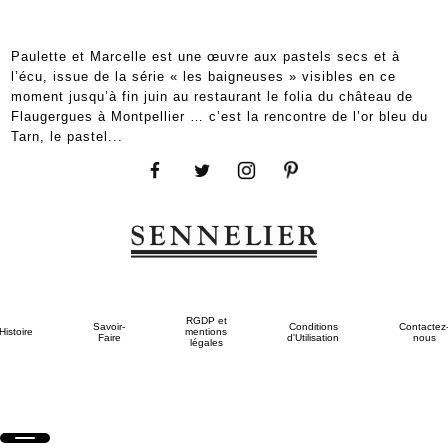
Paulette et Marcelle est une œuvre aux pastels secs et à
l’écu, issue de la série « les baigneuses » visibles en ce
moment jusqu’à fin juin au restaurant le folia du château de
Flaugergues à Montpellier … c’est la rencontre de l’or bleu du
Tarn, le pastel...
RGDP et
Savoir-
Conditions
Contactez
Histoire
mentions
Faire
d'Utilisation
nous
légales