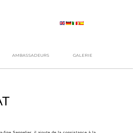
AMBASSADEURS
GALERIE
AT
a-fine Sennelier, il ajoute de la consistance à la