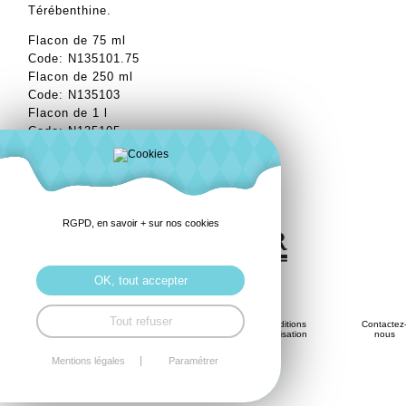
Térébenthine.
Flacon de 75 ml
Code: N135101.75
Flacon de 250 ml
Code: N135103
Flacon de 1 l
Code: N135105
RGPD, en savoir + sur nos cookies
OK, tout accepter
RGDP et
Tout refuser
Savoir-
Conditions
Contactez
Histoire
mentions
Faire
d'Utilisation
nous
légales
Mentions légales
Paramétrer