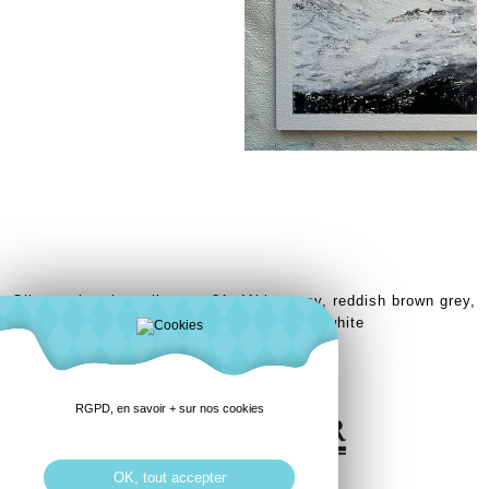
Oil pastel arches oil paper 31x41blue grey, reddish brown grey,
Payne's grey, black mars, with, iridescent white
RGPD, en savoir + sur nos cookies
OK, tout accepter