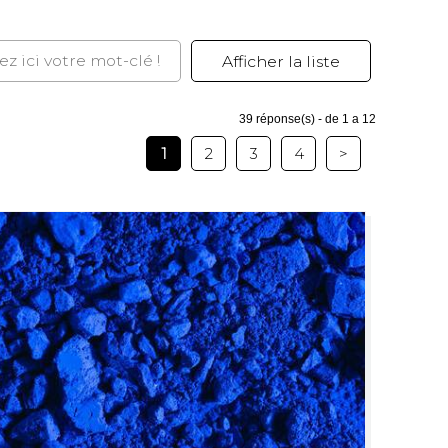
39
réponse(s) - de 1 a 12
1
2
3
4
>